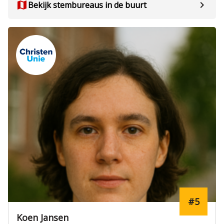
map
chevron_right
Bekijk stembureaus in de buurt
#5
Koen Jansen