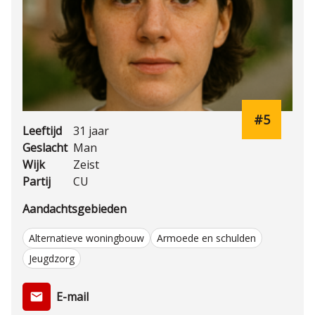
#5
Leeftijd
31 jaar
Geslacht
Man
Wijk
Zeist
Partij
CU
Aandachtsgebieden
Alternatieve woningbouw
Armoede en schulden
Jeugdzorg
E-mail
email