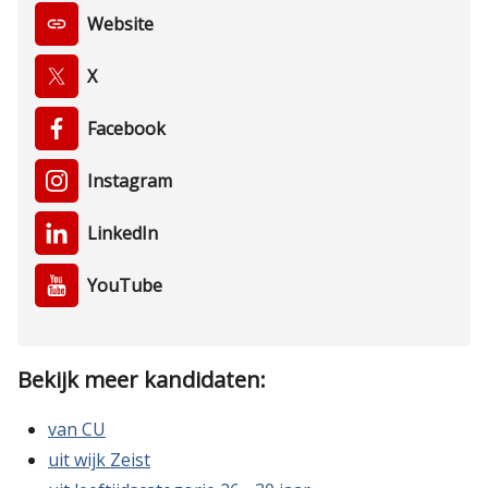
Website
X
Facebook
Instagram
LinkedIn
YouTube
Bekijk meer kandidaten:
van CU
uit wijk Zeist