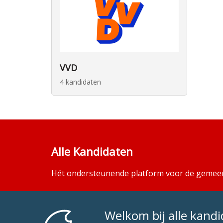
VVD
4 kandidaten
Alle Kandidaten
Hét ondersteunende platform voor de gemeen
Welkom bij alle kand