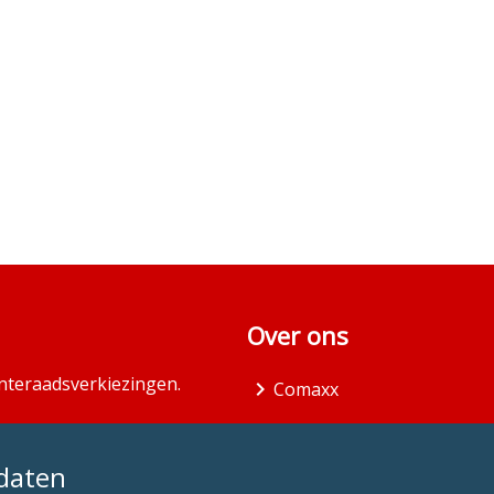
Over ons
teraadsverkiezingen.
Comaxx
idaten