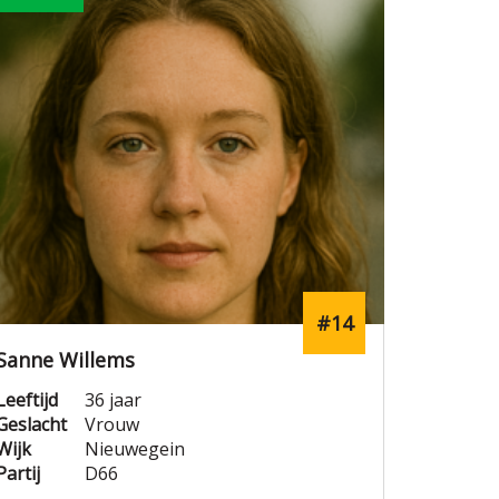
#14
Sanne Willems
Leeftijd
36 jaar
Geslacht
Vrouw
Wijk
Nieuwegein
Partij
D66