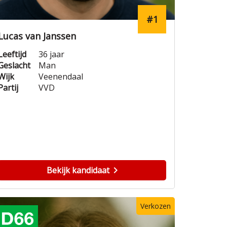
#1
Lucas van Janssen
Leeftijd
36 jaar
Geslacht
Man
Wijk
Veenendaal
Partij
VVD
Bekijk kandidaat
Verkozen