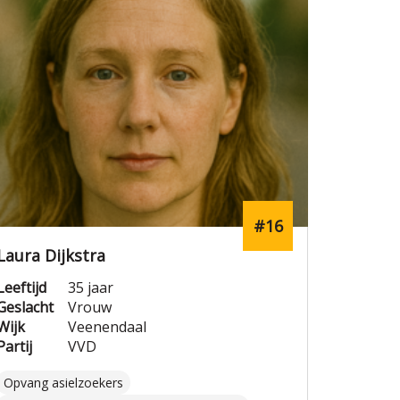
#16
Laura Dijkstra
Leeftijd
35 jaar
Geslacht
Vrouw
Wijk
Veenendaal
Partij
VVD
Opvang asielzoekers