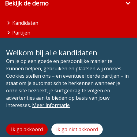
Bekijk de demo
Kandidaten
Partijen
Gemeenten
Welkom bij alle kandidaten
Aandachtsgebieden
Om je op een goede en persoonlijke manier te
kunnen helpen, gebruiken en plaatsen wij cookies.
Alle Kandidaten
Cookies stellen ons – en eventueel derde partijen – in
staat om je automatisch te herkennen wanneer je
Hét ondersteunende platform voor de
onze site bezoekt, je surfgedrag te volgen en
gemeenteraadsverkiezingen.
advertenties aan te bieden op basis van jouw
interesses.
Meer informatie
X
Facebook
Instagram
LinkedIn
YouTube
© 2026 Comaxx B.V. - Alle kandidaten is een platform
Ik ga akkoord
ik ga niet akkoord
ontwikkeld door
Comaxx
t.b.v. de gemeenteraadsverkiezingen