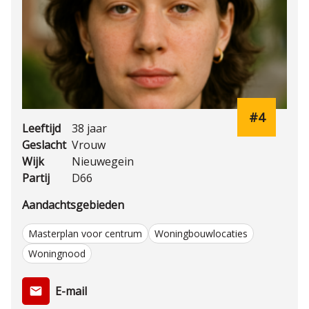
#4
Leeftijd
38 jaar
Geslacht
Vrouw
Wijk
Nieuwegein
Partij
D66
Aandachtsgebieden
Masterplan voor centrum
Woningbouwlocaties
Woningnood
E-mail
email