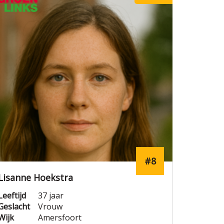
#8
Lisanne Hoekstra
Leeftijd
37 jaar
Geslacht
Vrouw
Wijk
Amersfoort